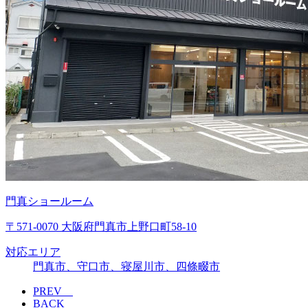
門真ショールーム
〒571-0070 大阪府門真市上野口町58-10
対応エリア
門真市、守口市、寝屋川市、四條畷市
PREV
BACK