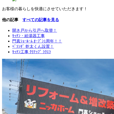
お客様の暮らしを快適にさせていただきます！
他の記事
すべての記事を見る
開き戸から引戸へ取替！
ｷｯﾁﾝ・給湯器工事
門真ｼｮｰﾙｰﾑ ｵｰﾌﾟﾝ1周年！！
ﾍﾞﾗﾝﾀﾞ 乾太くん設置！
ｷｯﾁﾝ工事 ｸﾘﾅｯﾌﾟ ﾗｸｴﾗ